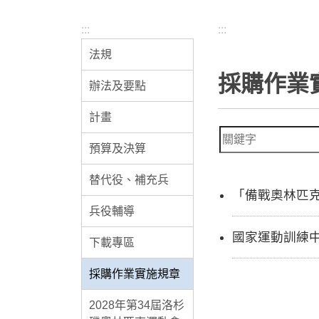
:::
:::
法規
採購作業
辦法及要點
計畫
預算及決算
替代役、補充兵
「備戰奧林匹
兵役輔導
國家運動訓練
下載專區
採購作業實施規章
2028年第34屆洛杉