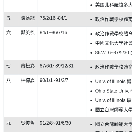
美國北科羅拉多
五
陳遠龍
76/2/16~84/1
政治作戰學校體
六
鄭英傑
84/1~86/7/16
政治作戰學校體
中國文化大學社
86/7/16~87/
七
蕭松彩
87/6/1~89/12/31
政治作戰學校體
八
林德嘉
90/1/1~91/2/7
Univ. of Ill
Ohio State U
Univ. of Illi
國立台灣師範大
九
吳俊哲
91/2/8~91/6/30
國立台灣師範大