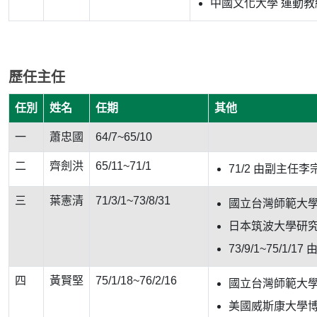
中國文化大學 運動教
歷任主任
任別
姓名
任期
其他
一
蕭忠國
64/7~65/10
二
齊劍洪
65/11~71/1
71/2 由副主任
三
葉憲清
71/3/1~73/8/31
國立台灣師範大
日本筑波大學研
73/9/1~75/1
四
黃賢堅
75/1/18~76/2/16
國立台灣師範大
美國威斯康大學