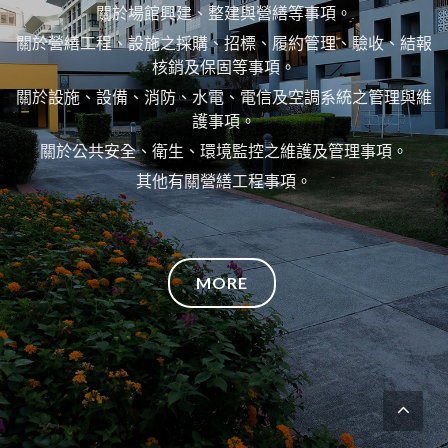
關於場館興建、整建與營繕等事項。
關於營繕工程、設施之採購、招標、履約管理、驗收、結報
核銷及保固等事項。
關於設施、設備、消防、水電、電信及空調系統之管理與維
護事項。
關於公共安全、衛生、環境監控之維護及管理事項。
其他有關營繕工程事項。
MORE
回