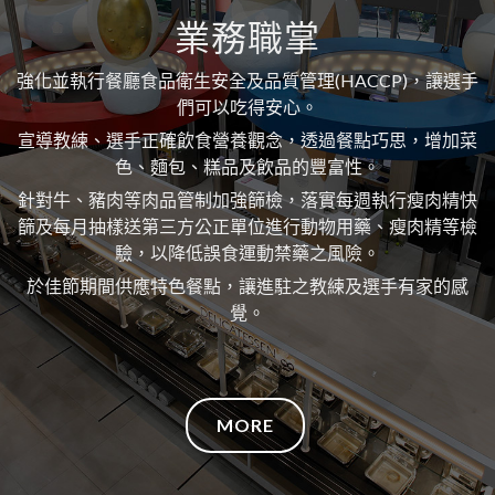
業務職掌
強化並執行餐廳食品衛生安全及品質管理(HACCP)，讓選手
們可以吃得安心。
宣導教練、選手正確飲食營養觀念，透過餐點巧思，增加菜
色、麵包、糕品及飲品的豐富性。
針對牛、豬肉等肉品管制加強篩檢，落實每週執行瘦肉精快
篩及每月抽樣送第三方公正單位進行動物用藥、瘦肉精等檢
驗，以降低誤食運動禁藥之風險。
於佳節期間供應特色餐點，讓進駐之教練及選手有家的感
覺。
MORE