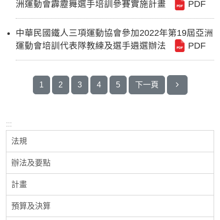
洲運動會霹靂舞選手培訓參賽實施計畫
PDF
中華民國鐵人三項運動協會參加2022年第19屆亞洲
運動會培訓代表隊教練及選手遴選辦法
PDF
最末頁
1
2
3
4
5
下一頁
:::
法規
辦法及要點
計畫
預算及決算