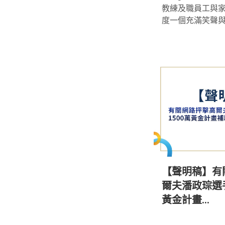
教練及職員工與
度一個充滿笑聲與感
【聲明稿】有
爾夫潘政琮選手
黃金計畫...
*