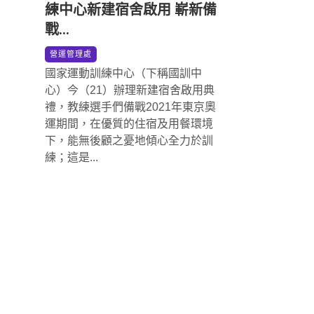
練中心新建宿舍啟用 嶄新備
戰...
*
營運管理處
國家運動訓練中心（下稱國訓中
心）今（21）辦理新建宿舍啟用典
禮，教練選手們備戰2021年東京奧
運期間，在優質的住宿及用餐環境
下，能無後顧之憂地傾心全力於訓
練；這是...