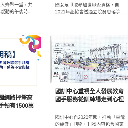
家人齊聚一堂，共
國女足爭取參加世界盃資格，自
動的午後時...
2021年起協會透過立院吳思瑤等...
國訓中心重視全人發展教育
關網路抨擊高
國手服務從訓練場走到心裡
領有1500萬
*
國訓中心自2020年起，推動「臺灣
的驕傲」刊物，刊物內容包含國家