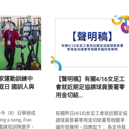
家運動訓練中
【聲明稿】有關4/16女足工
庭日 國訓人與
會就近期足協請球員簽署零
用金切結...
*
今（8）日舉辦成
有關昨日(4/16)女足工會就近期足協
 a song, Fun
請球員簽署零用金切結書等相關爭
，邀請培訓隊選手、
議所發聲明，回應如下： 為支持我