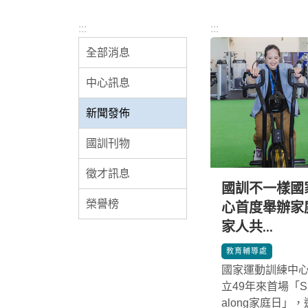
:::
:::
全部消息
中心訊息
新聞發佈
國訓刊物
徵才訊息
國訓不一樣國
榮譽榜
心首度舉辦家
家人共...
*
教育輔導處
國家運動訓練中心
立49年來首場「Sing
along家庭日」