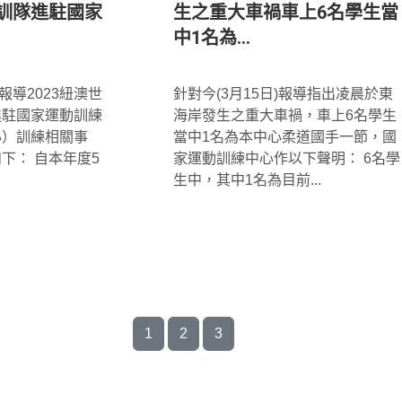
訓隊進駐國家
生之重大車禍車上6名學生當
中1名為...
*
報導2023紐澳世
針對今(3月15日)報導指出凌晨於東
進駐國家運動訓練
海岸發生之重大車禍，車上6名學生
心）訓練相關事
當中1名為本中心柔道國手一節，國
下： 自本年度5
家運動訓練中心作以下聲明： 6名學
生中，其中1名為目前...
1
2
3