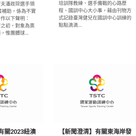
培訓隊教練、選手備戰的心路歷
爾夫潘政琮選手領
程、國訓中心大小事，藉由刊物方
計畫補助，係為不實
式記錄臺灣健兒在國訓中心訓練的
特作以下聲明：
點點滴滴...
行之初，對象為奧
惟團體球...
關2023紐澳
【新聞澄清】有關東海岸發