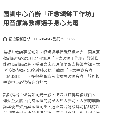
國訓中心首辦「正念頌缽工作坊」
用音療為教練選手身心充電
最後更新日期：115-06-04 / 點閱率：3022
為提升教練專業知能、紓解選手備戰亞運壓力，國家運
動訓練中心於5月27日辦理「正念頌缽工作坊」教練增
能教育訓練課程，邀請臨床心理師陳永宏擔綱主講。本
次活動帶領計30名教練及選手體驗「正念聲波音療
（MBSH）」，多數學員為首次接觸頌缽音療，於悠揚
聲波中身心獲得充分舒展。
講師指出：聲音如同光一般，透過介質傳導後經由人耳
傳遞至大腦，而當頌缽的能量大於人體時，人體的震動
頻率便會逐漸與頌缽同步，這正是聆聽頌缽時情緒得以
沉靜的原理。正念聲波音療即結合「正念」與「聲音療