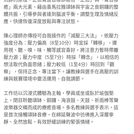
癒」兩大元素，藉由喜馬拉雅頌缽與宇宙之音銅鑼的整
體共振，引導參與者達到腦波平衡，調整生理及情緒反
應，快速恢復深度放鬆與專注狀態。
陳心理師亦傳授可自我操作的「減壓三大法」，依壓力
強度分為：壓力偏高（8至10分）時宜採「轉移」，運
用視、聽、嗅、味、觸等感官喜好，將注意力暫時帶離
壓力源；壓力中度（5至7分）時採「轉念」，以相信的
想法取代負面思緒；壓力較低（1至4分）時回到「觀
察」，保持正念、專注當下。讓教練與選手在高壓的訓
練與競賽環境中靈活運用、自我調節。
工作坊以沉浸式體驗為主軸，學員或坐或臥於瑜伽墊
上，閉目聆聽頌缽、銅鑼、海浪鼓、天鼓、祈雨棒等聲
波樂器交織而成的療癒音場。多名教練與選手表示，這
是首次接觸頌缽音療，在綿延聲波中彷彿進入深層寧
靜、全然放鬆，有效舒緩訓練的緊張情緒。