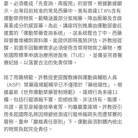
要，必須養成「先查詢、再服用」的習慣。根據數據顯
示，台灣目前核准的常見西藥中，竟有高達17.6%含有
運動禁用物質，範疇涵蓋部分氣喘藥、降血壓藥及含麻
黃素成分的感冒藥。為此，講座特別推廣由運動部委託
建置的「運動禁藥查詢系統」，該系統整合了中、西藥
與營養增補劑資料庫，能提供即時風險評估。許教授提
醒，若選手因醫療需求必須使用含禁用物質之藥物，應
依國際標準申請治療用途豁免（TUE），並備妥完善醫
療紀錄，以落實合法的免責保障。
除了用藥規範，許教授更提醒教練與運動員輔助人員
（ASP）禁藥違規範疇早已不僅限於「藥檢陽性」。根
據最新《世界運動禁藥管制規範》，違規行為多達11
種，包括行蹤填報不實、拒絕檢測、非法持有、販運、
共謀，甚至是報復檢舉者等，均屬嚴重違規。許教授引
用多起國際名將因規避檢測或行蹤申報疏失而遭禁賽的
實例，重申「嚴格責任原則」下，運動員須對體內檢出
的物質負起完全責任。